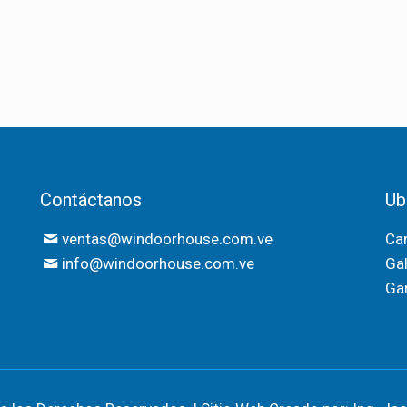
Contáctanos
Ub
ventas@windoorhouse.com.ve
Car
info@windoorhouse.com.ve
Gal
Gar