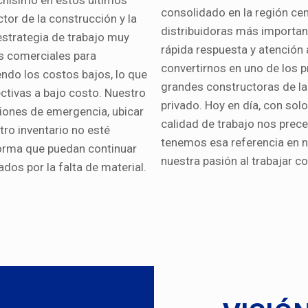
chísimo en estos últimos
consolidado en la región ce
tor de la construcción y la
distribuidoras más important
estrategia de trabajo muy
rápida respuesta y atención 
os comerciales para
convertirnos en uno de los 
endo los costos bajos, lo que
grandes constructoras de la 
ctivas a bajo costo. Nuestro
privado. Hoy en día, con sol
ciones de emergencia, ubicar
calidad de trabajo nos prece
ro inventario no esté
tenemos esa referencia en n
forma que puedan continuar
nuestra pasión al trabajar c
dos por la falta de material.