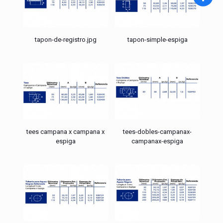
tapon-de-registro.jpg
tapon-simple-espiga
tees campana x campana x
tees-dobles-campanax-
espiga
campanax-espiga