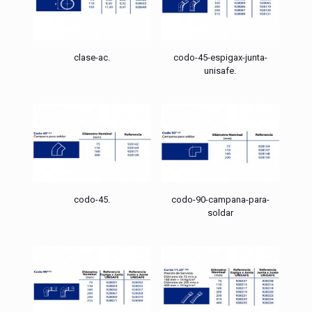
clase-ac.
codo-45-espigax-junta-
unisafe.
codo-45.
codo-90-campana-para-
soldar