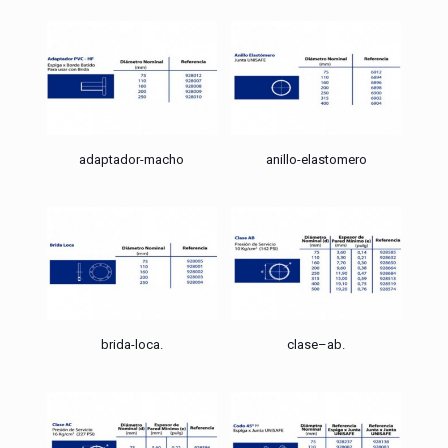
adaptador-macho
anillo-elastomero
brida-loca.
clase–ab.