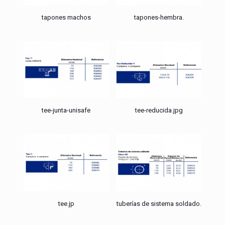
tapones machos
tapones-hembra.
tee-junta-unisafe
tee-reducida.jpg
tee.jp
tuberías de sistema soldado.